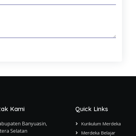
tak Kami
Quick Links
abupaten Banyuasin,
Kurikulum Merdeka
era Selatan
Merdeka Belajar