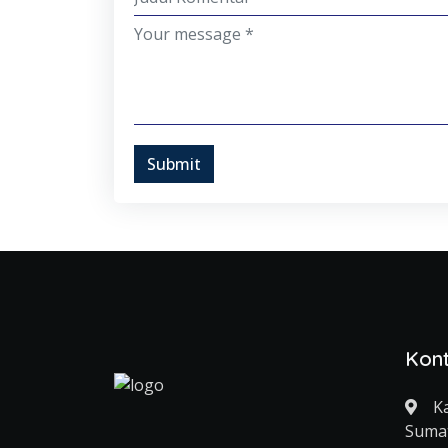
Submit
Kon
K
Sumat